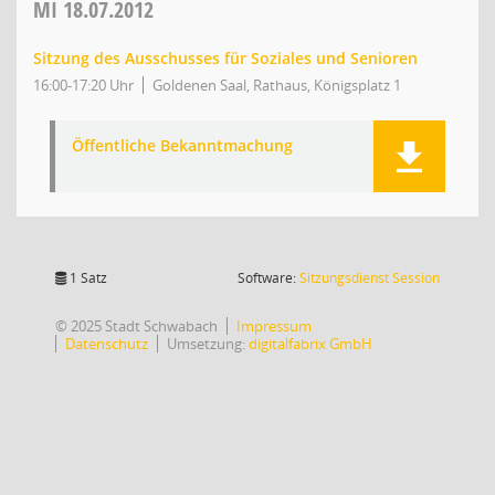
MI
18.07.2012
Sitzung des Ausschusses für Soziales und Senioren
16:00-17:20 Uhr
Goldenen Saal, Rathaus, Königsplatz 1
Öffentliche Bekanntmachung
(Wird in
1 Satz
Software:
Sitzungsdienst
Session
© 2025 Stadt Schwabach
Impressum
Datenschutz
Umsetzung:
digitalfabrix GmbH