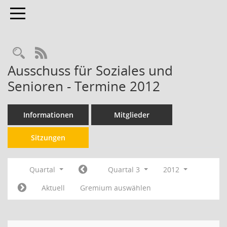
Toggle navigation
RSS-Feed
Ausschuss für Soziales und
Senioren - Termine 2012
Informationen
Mitglieder
Sitzungen
Quartal
Quartal 3
2012
Aktuell
Gremium auswählen