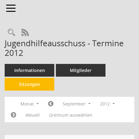
Toggle navigation
RSS-Feed
Jugendhilfeausschuss - Termine
2012
Informationen
Mitglieder
Sitzungen
Monat
September
2012
Aktuell
Gremium auswählen