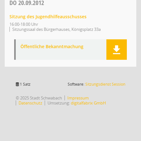
DO
20.09.2012
Sitzung des Jugendhilfeausschusses
16:00-18:00 Uhr
Sitzungssaal des Bürgerhauses, Königsplatz 33a
Öffentliche Bekanntmachung
(Wird in
1 Satz
Software:
Sitzungsdienst
Session
© 2025 Stadt Schwabach
Impressum
Datenschutz
Umsetzung:
digitalfabrix GmbH