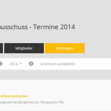
ausschuss - Termine 2014
Mitglieder
Sitzungen
2014
Gremium auswählen
hilfeausschusses
ungssaal des Bürgerhauses, Königsplatz 33a