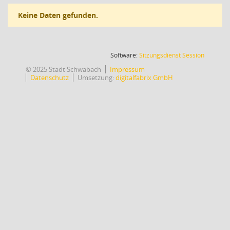
Keine Daten gefunden.
(Wird in
Software:
Sitzungsdienst
Session
© 2025 Stadt Schwabach
Impressum
Datenschutz
Umsetzung:
digitalfabrix GmbH