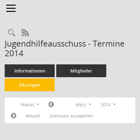
Toggle navigation
RSS-Feed
Jugendhilfeausschuss - Termine
2014
Informationen
Mitglieder
Sitzungen
Monat
März
2014
Aktuell
Gremium auswählen