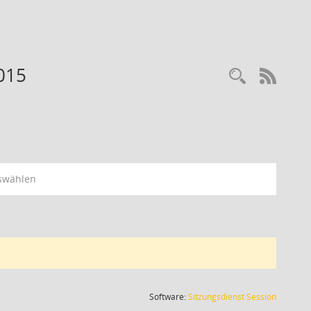
015
RSS-
swählen
(Wird in
Software:
Sitzungsdienst
Session