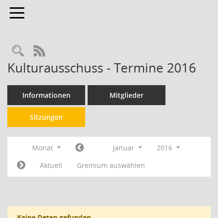
Toggle navigation
RSS-Feed
Kulturausschuss - Termine 2016
Informationen
Mitglieder
Sitzungen
Monat
Januar
2016
Aktuell
Gremium auswählen
Keine Daten gefunden.