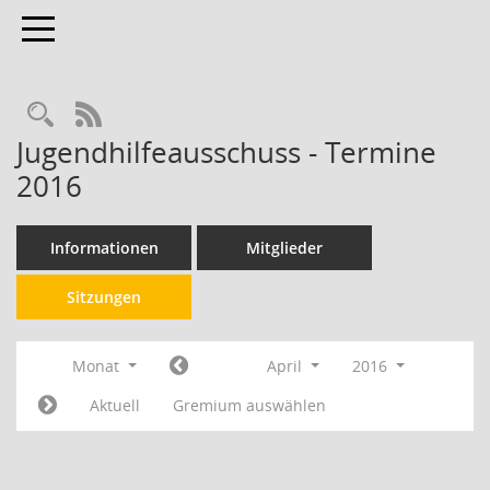
Toggle navigation
RSS-Feed
Jugendhilfeausschuss - Termine
2016
Informationen
Mitglieder
Sitzungen
Monat
April
2016
Aktuell
Gremium auswählen