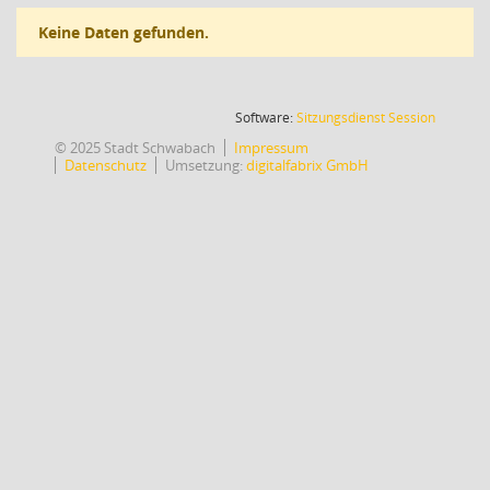
Keine Daten gefunden.
(Wird in
Software:
Sitzungsdienst
Session
© 2025 Stadt Schwabach
Impressum
Datenschutz
Umsetzung:
digitalfabrix GmbH