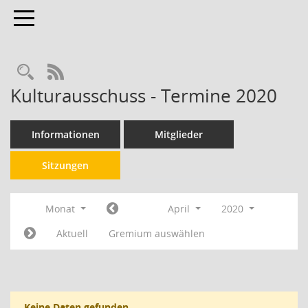
Toggle navigation
RSS-Feed
Kulturausschuss - Termine 2020
Informationen
Mitglieder
Sitzungen
Monat
April
2020
Aktuell
Gremium auswählen
Keine Daten gefunden.