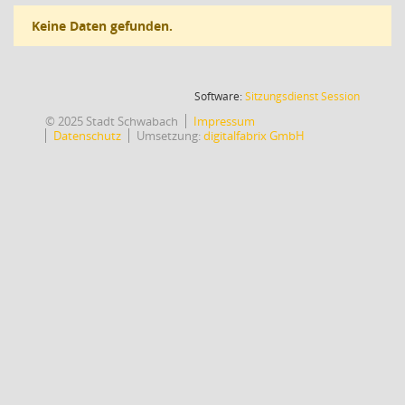
Keine Daten gefunden.
(Wird in
Software:
Sitzungsdienst
Session
© 2025 Stadt Schwabach
Impressum
Datenschutz
Umsetzung:
digitalfabrix GmbH