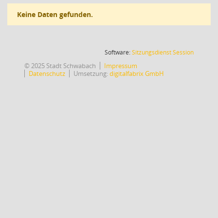
Keine Daten gefunden.
(Wird in
Software:
Sitzungsdienst
Session
© 2025 Stadt Schwabach
Impressum
Datenschutz
Umsetzung:
digitalfabrix GmbH