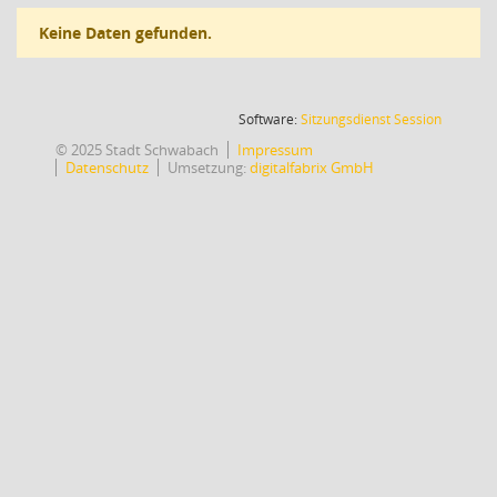
Keine Daten gefunden.
(Wird in
Software:
Sitzungsdienst
Session
© 2025 Stadt Schwabach
Impressum
Datenschutz
Umsetzung:
digitalfabrix GmbH