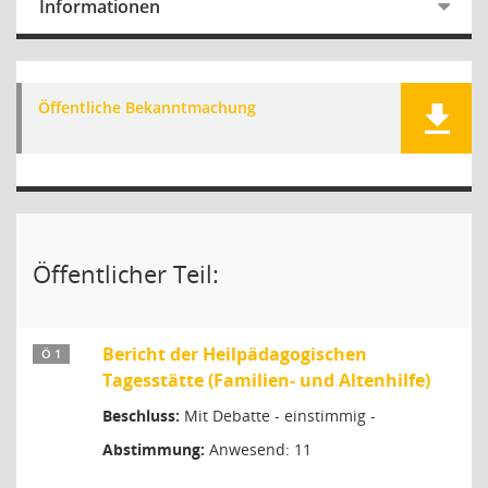
Informationen
Öffentliche Bekanntmachung
Öffentlicher Teil:
Bericht der Heilpädagogischen
Ö 1
Tagesstätte (Familien- und Altenhilfe)
Beschluss:
Mit Debatte - einstimmig -
Abstimmung:
Anwesend: 11