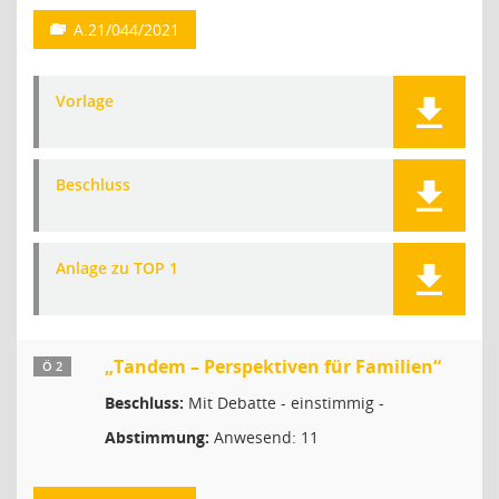
A.21/044/2021
Vorlage
Beschluss
Anlage zu TOP 1
„Tandem – Perspektiven für Familien“
Ö 2
Beschluss:
Mit Debatte - einstimmig -
Abstimmung:
Anwesend: 11