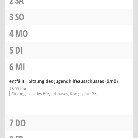
2
SA
3
SO
4
MO
5
DI
6
MI
entfällt - Sitzung des Jugendhilfeausschusses
(ö/nö)
16:00 Uhr
Sitzungssaal des Bürgerhauses, Königsplatz 33a
7
DO