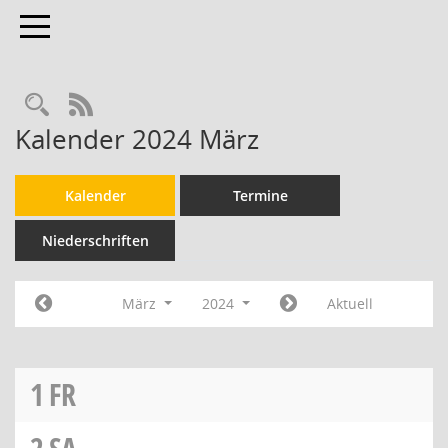
Toggle navigation
RSS-Feed
Kalender 2024 März
Kalender
Termine
Niederschriften
März
2024
Aktuell
1
FR