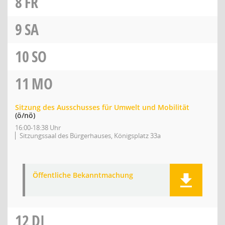
8
FR
9
SA
10
SO
11
MO
Sitzung des Ausschusses für Umwelt und Mobilität
(ö/nö)
16:00-18:38 Uhr
Sitzungssaal des Bürgerhauses, Königsplatz 33a
Öffentliche Bekanntmachung
12
DI