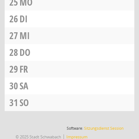
25
MO
26
DI
27
MI
28
DO
29
FR
30
SA
31
SO
(Wird in
Software:
Sitzungsdienst
Session
© 2025 Stadt Schwabach
Impressum