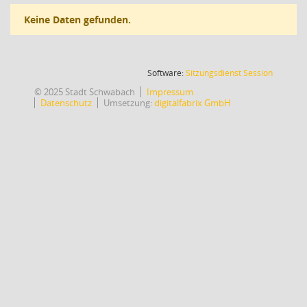
Keine Daten gefunden.
(Wird in
Software:
Sitzungsdienst
Session
© 2025 Stadt Schwabach
Impressum
Datenschutz
Umsetzung:
digitalfabrix GmbH