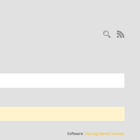
RSS-
(Wird in
Software:
Sitzungsdienst
Session