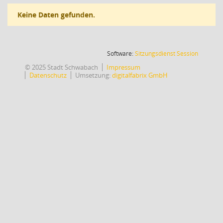
Keine Daten gefunden.
(Wird in
Software:
Sitzungsdienst
Session
© 2025 Stadt Schwabach
Impressum
Datenschutz
Umsetzung:
digitalfabrix GmbH