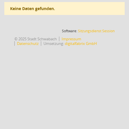
Keine Daten gefunden.
(Wird in
Software:
Sitzungsdienst
Session
© 2025 Stadt Schwabach
Impressum
Datenschutz
Umsetzung:
digitalfabrix GmbH