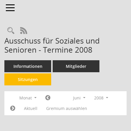
Toggle navigation
RSS-Feed
Ausschuss für Soziales und
Senioren - Termine 2008
Informationen
Mitglieder
Sitzungen
Monat
Juni
2008
Aktuell
Gremium auswählen