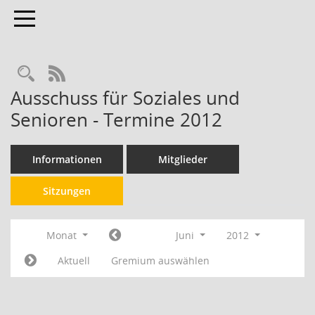
Toggle navigation
RSS-Feed
Ausschuss für Soziales und
Senioren - Termine 2012
Informationen
Mitglieder
Sitzungen
Monat
Juni
2012
Aktuell
Gremium auswählen