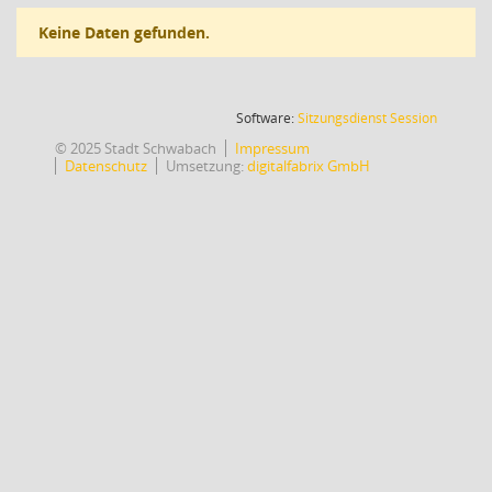
Keine Daten gefunden.
(Wird in
Software:
Sitzungsdienst
Session
© 2025 Stadt Schwabach
Impressum
Datenschutz
Umsetzung:
digitalfabrix GmbH