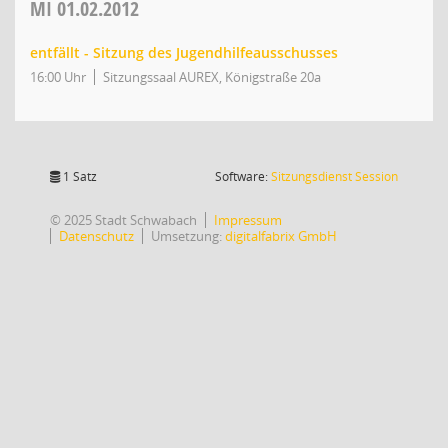
MI
01.02.2012
entfällt - Sitzung des Jugendhilfeausschusses
16:00 Uhr
Sitzungssaal AUREX, Königstraße 20a
(Wird in
1 Satz
Software:
Sitzungsdienst
Session
© 2025 Stadt Schwabach
Impressum
Datenschutz
Umsetzung:
digitalfabrix GmbH