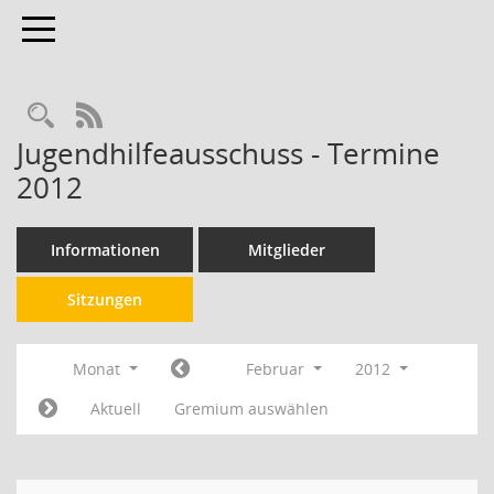
Toggle navigation
RSS-Feed
Jugendhilfeausschuss - Termine
2012
Informationen
Mitglieder
Sitzungen
Monat
Februar
2012
Aktuell
Gremium auswählen