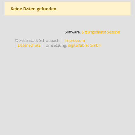
Keine Daten gefunden.
(Wird in
Software:
Sitzungsdienst
Session
© 2025 Stadt Schwabach
Impressum
Datenschutz
Umsetzung:
digitalfabrix GmbH