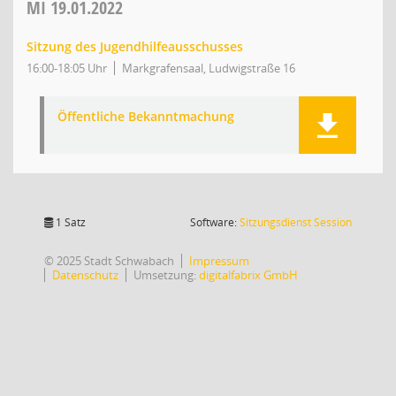
MI
19.01.2022
Sitzung des Jugendhilfeausschusses
16:00-18:05 Uhr
Markgrafensaal, Ludwigstraße 16
Öffentliche Bekanntmachung
(Wird in
1 Satz
Software:
Sitzungsdienst
Session
© 2025 Stadt Schwabach
Impressum
Datenschutz
Umsetzung:
digitalfabrix GmbH