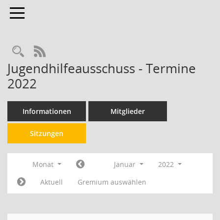
Toggle navigation
RSS-Feed
Jugendhilfeausschuss - Termine
2022
Informationen
Mitglieder
Sitzungen
Monat
Januar
2022
Aktuell
Gremium auswählen