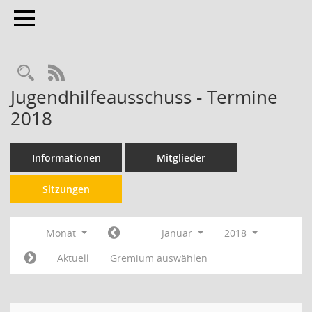
Toggle navigation
RSS-Feed
Jugendhilfeausschuss - Termine
2018
Informationen
Mitglieder
Sitzungen
Monat
Januar
2018
Aktuell
Gremium auswählen