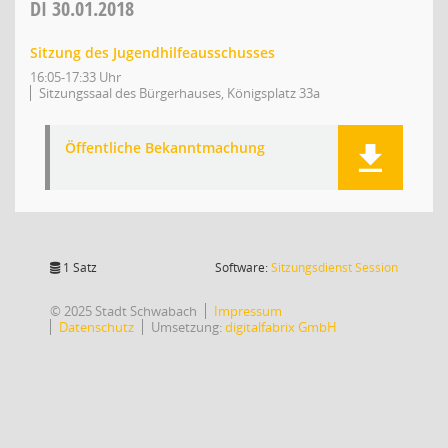
DI
30.01.2018
Sitzung des Jugendhilfeausschusses
16:05-17:33 Uhr
Sitzungssaal des Bürgerhauses, Königsplatz 33a
Öffentliche Bekanntmachung
(Wird in
1 Satz
Software:
Sitzungsdienst
Session
© 2025 Stadt Schwabach
Impressum
Datenschutz
Umsetzung:
digitalfabrix GmbH