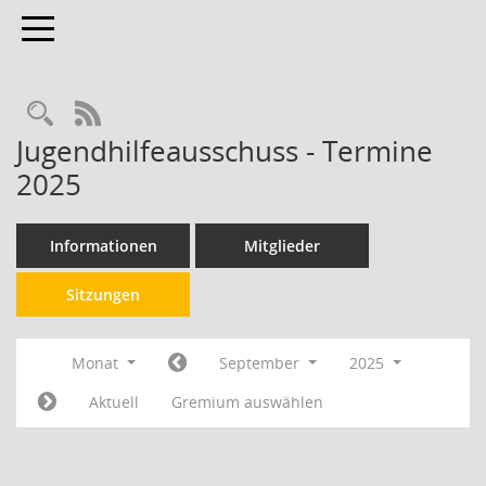
Toggle navigation
RSS-Feed
Jugendhilfeausschuss - Termine
2025
Informationen
Mitglieder
Sitzungen
Monat
September
2025
Aktuell
Gremium auswählen