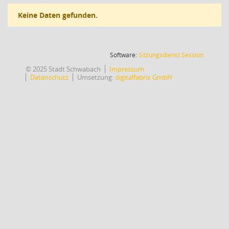
Keine Daten gefunden.
(Wird in
Software:
Sitzungsdienst
Session
© 2025 Stadt Schwabach
Impressum
Datenschutz
Umsetzung:
digitalfabrix GmbH