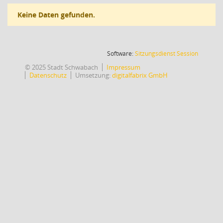
Keine Daten gefunden.
(Wird in
Software:
Sitzungsdienst
Session
© 2025 Stadt Schwabach
Impressum
Datenschutz
Umsetzung:
digitalfabrix GmbH