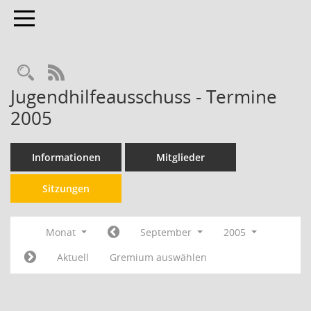
Toggle navigation
RSS-Feed
Jugendhilfeausschuss - Termine
2005
Informationen
Mitglieder
Sitzungen
Monat
September
2005
Aktuell
Gremium auswählen