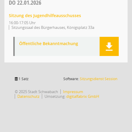
DO
22.01.2026
Sitzung des Jugendhilfeausschusses
16:00-17:05 Uhr
Sitzungssaal des Bürgerhauses, Königsplatz 33a
Öffentliche Bekanntmachung
(Wird in
1 Satz
Software:
Sitzungsdienst
Session
© 2025 Stadt Schwabach
Impressum
Datenschutz
Umsetzung:
digitalfabrix GmbH