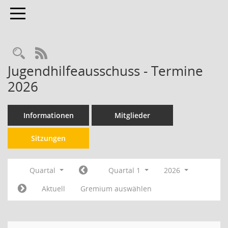
Toggle navigation
RSS-Feed
Jugendhilfeausschuss - Termine
2026
Informationen
Mitglieder
Sitzungen
Quartal
Quartal 1
2026
Aktuell
Gremium auswählen