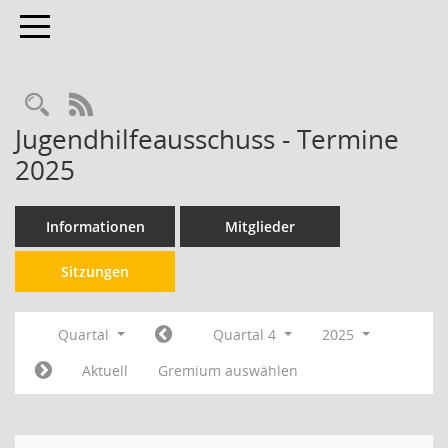
Toggle navigation
RSS-Feed
Jugendhilfeausschuss - Termine
2025
Informationen
Mitglieder
Sitzungen
Quartal
Quartal 4
2025
Aktuell
Gremium auswählen