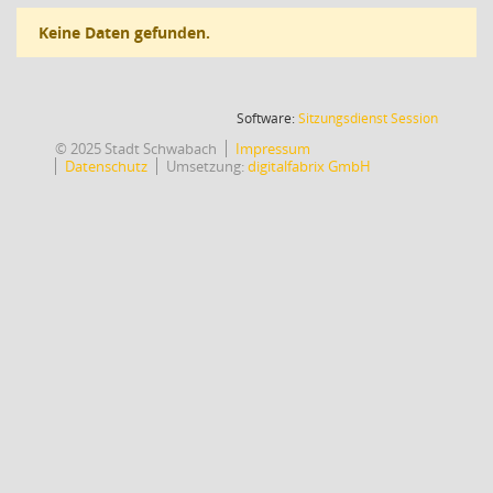
Keine Daten gefunden.
(Wird in
Software:
Sitzungsdienst
Session
© 2025 Stadt Schwabach
Impressum
Datenschutz
Umsetzung:
digitalfabrix GmbH