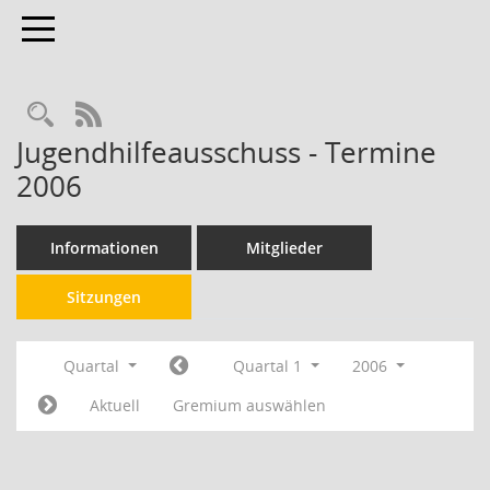
Toggle navigation
RSS-Feed
Jugendhilfeausschuss - Termine
2006
Informationen
Mitglieder
Sitzungen
Quartal
Quartal 1
2006
Aktuell
Gremium auswählen