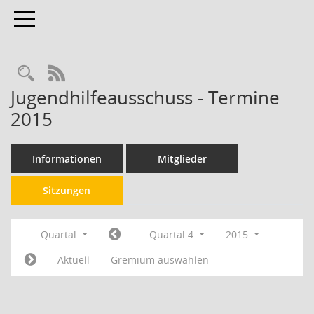
Toggle navigation
RSS-Feed
Jugendhilfeausschuss - Termine
2015
Informationen
Mitglieder
Sitzungen
Quartal
Quartal 4
2015
Aktuell
Gremium auswählen