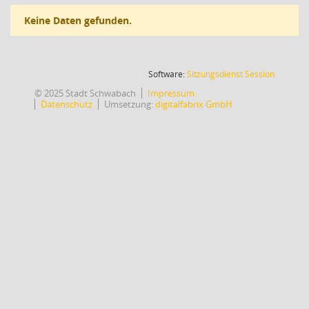
Keine Daten gefunden.
(Wird in
Software:
Sitzungsdienst
Session
© 2025 Stadt Schwabach
Impressum
Datenschutz
Umsetzung:
digitalfabrix GmbH