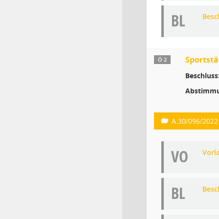
BL
Besc
Sportstä
Ö 2
Beschluss
Abstimmu
A.30/096/2022
VO
Vorl
BL
Besc