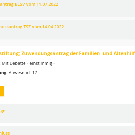
nantrag BLSV vom 11.07.2022
hussantrag TSZ vom 14.04.2022
stiftung; Zuwendungsantrag der Familien- und Altenhilfe
:
Mit Debatte - einstimmig -
ng:
Anwesend: 17
age
hluss