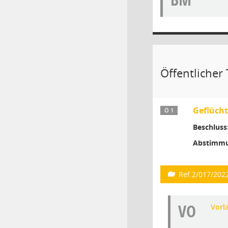
Öffentlicher T
Geflücht
Ö 1
Beschluss
Abstimmu
Ref.2/017/202
VO
Vorl