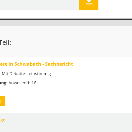
eil:
ete in Schwabach - Sachbericht
:
Mit Debatte - einstimmig -
ng:
Anwesend: 16
2
age