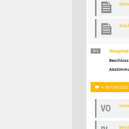
Klei
Zusc
Hospital
Ö 3
Beschluss
Abstimmu
A.30/106/2022
VO
Vorl
Besc