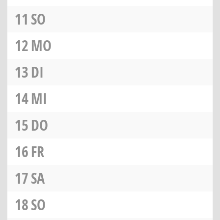
11
SO
12
MO
13
DI
14
MI
15
DO
16
FR
17
SA
18
SO