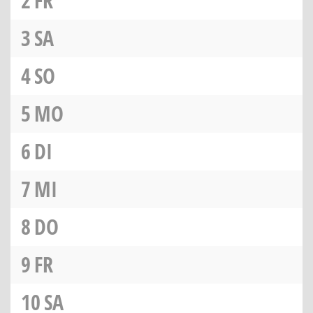
2
FR
3
SA
4
SO
5
MO
6
DI
7
MI
8
DO
9
FR
10
SA