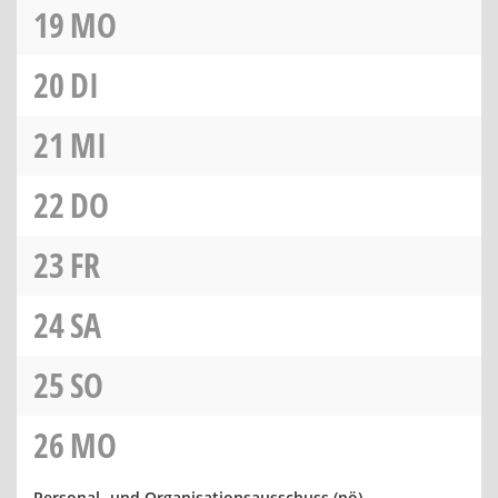
19
MO
20
DI
21
MI
22
DO
23
FR
24
SA
25
SO
26
MO
Personal- und Organisationsausschuss
(nö)