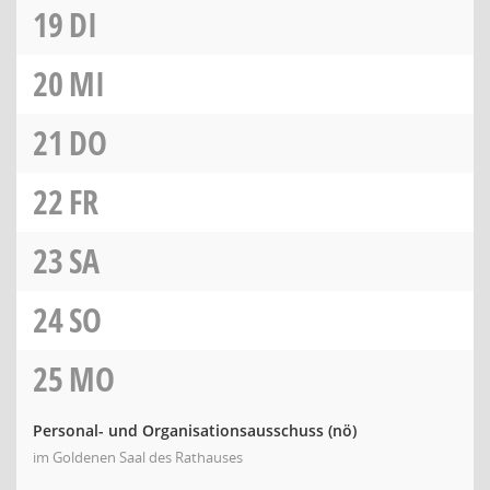
19
DI
20
MI
21
DO
22
FR
23
SA
24
SO
25
MO
Personal- und Organisationsausschuss
(nö)
im Goldenen Saal des Rathauses