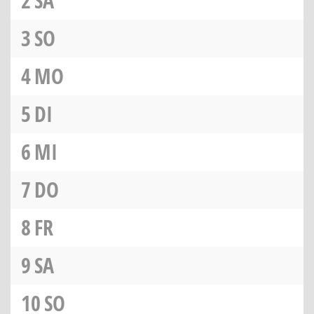
2
SA
3
SO
4
MO
5
DI
6
MI
7
DO
8
FR
9
SA
10
SO