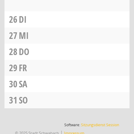
26
DI
27
MI
28
DO
29
FR
30
SA
31
SO
(Wird in
Software:
Sitzungsdienst
Session
© 2025 Stadt Schwabach
Impressum