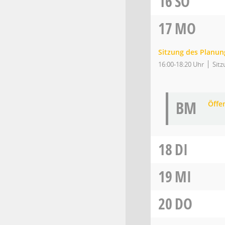
16
SO
17
MO
Sitzung des Planu
16:00-18:20 Uhr
Sitz
BM
Öffe
18
DI
19
MI
20
DO