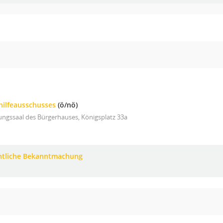
hilfeausschusses
(ö/nö)
ungssaal des Bürgerhauses, Königsplatz 33a
ntliche Bekanntmachung