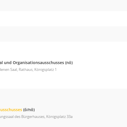
al und Organisationsausschusses
(nö)
enen Saal, Rathaus, Königsplatz 1
ausschusses
(ö/nö)
ungssaal des Bürgerhauses, Königsplatz 33a