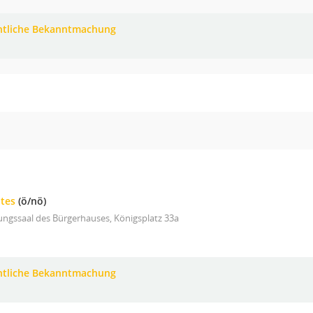
ntliche Bekanntmachung
ates
(ö/nö)
ungssaal des Bürgerhauses, Königsplatz 33a
ntliche Bekanntmachung