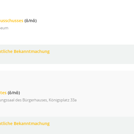
ausschusses
(ö/nö)
seum
ntliche Bekanntmachung
ates
(ö/nö)
ungssaal des Bürgerhauses, Königsplatz 33a
ntliche Bekanntmachung