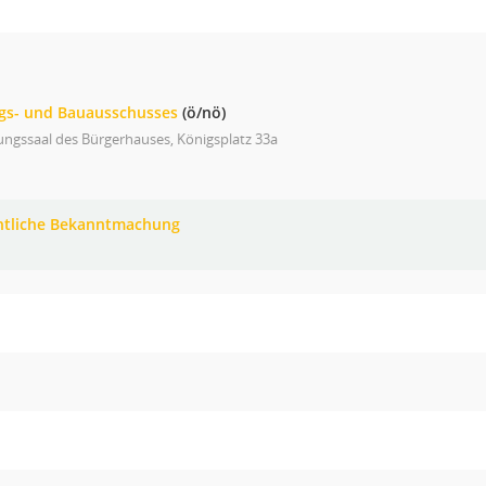
ngs- und Bauausschusses
(ö/nö)
ungssaal des Bürgerhauses, Königsplatz 33a
ntliche Bekanntmachung