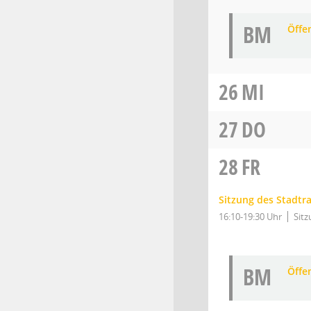
BM
Öffe
26
MI
27
DO
28
FR
Sitzung des Stadtr
16:10-19:30 Uhr
Sitz
BM
Öffe