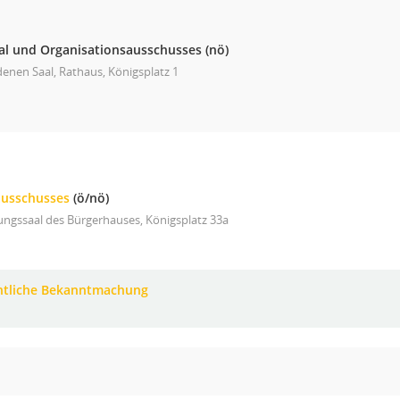
al und Organisationsausschusses
(nö)
enen Saal, Rathaus, Königsplatz 1
ausschusses
(ö/nö)
ungssaal des Bürgerhauses, Königsplatz 33a
ntliche Bekanntmachung