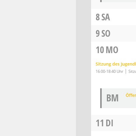
8
SA
9
SO
10
MO
Sitzung des Jugend
16:00-18:40 Uhr
Sitz
BM
Öffe
11
DI