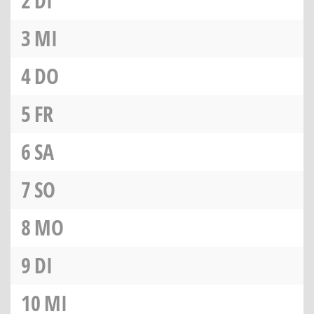
2
DI
3
MI
4
DO
5
FR
6
SA
7
SO
8
MO
9
DI
10
MI