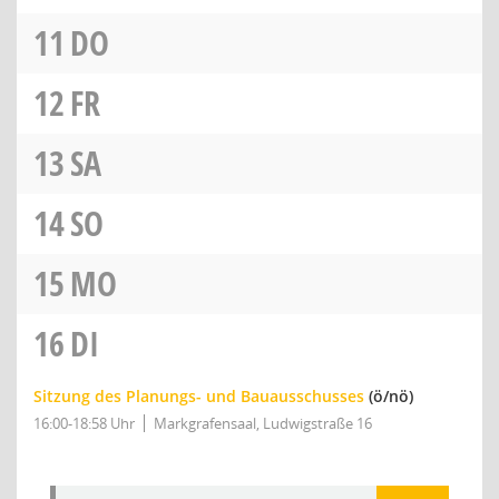
11
DO
12
FR
13
SA
14
SO
15
MO
16
DI
Sitzung des Planungs- und Bauausschusses
(ö/nö)
16:00-18:58 Uhr
Markgrafensaal, Ludwigstraße 16