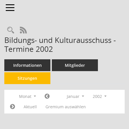
Toggle navigation
RSS-Feed
Bildungs- und Kulturausschuss -
Termine 2002
Informationen
Mitglieder
Sitzungen
Monat
Januar
2002
Aktuell
Gremium auswählen