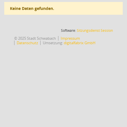
Keine Daten gefunden.
(Wird in
Software:
Sitzungsdienst
Session
© 2025 Stadt Schwabach
Impressum
Datenschutz
Umsetzung:
digitalfabrix GmbH