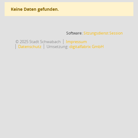
Keine Daten gefunden.
(Wird in
Software:
Sitzungsdienst
Session
© 2025 Stadt Schwabach
Impressum
Datenschutz
Umsetzung:
digitalfabrix GmbH