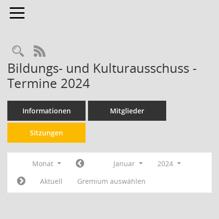
Toggle navigation
RSS-Feed
Bildungs- und Kulturausschuss -
Termine 2024
Informationen
Mitglieder
Sitzungen
Monat
Januar
2024
Aktuell
Gremium auswählen