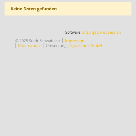
Keine Daten gefunden.
(Wird in
Software:
Sitzungsdienst
Session
© 2025 Stadt Schwabach
Impressum
Datenschutz
Umsetzung:
digitalfabrix GmbH