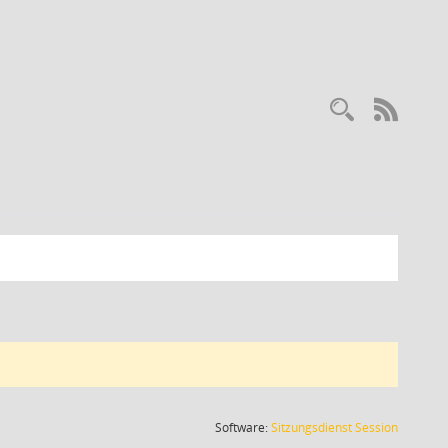
RSS-
(Wird in
Software:
Sitzungsdienst
Session