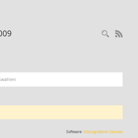
009
RSS-
swählen
(Wird in
Software:
Sitzungsdienst
Session