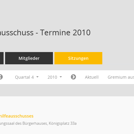
ausschuss - Termine 2010
Mitglieder
Sitzungen
Quartal 4
2010
Aktuell
Gremium au
hilfeausschusses
ungssaal des Bürgerhauses, Königsplatz 33a