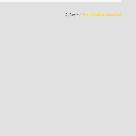
(Wird in
Software:
Sitzungsdienst
Session