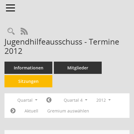
Toggle navigation
RSS-Feed
Jugendhilfeausschuss - Termine
2012
Informationen
Mitglieder
Sitzungen
Quartal
Quartal 4
2012
Aktuell
Gremium auswählen