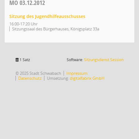
MO
03.12.2012
Sitzung des Jugendhilfeausschusses
16:00-17:20 Uhr
Sitzungssaal des Bürgerhauses, Königsplatz 33a
(Wird in
1 Satz
Software:
Sitzungsdienst
Session
© 2025 Stadt Schwabach
Impressum
Datenschutz
Umsetzung:
digitalfabrix GmbH