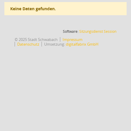
Keine Daten gefunden.
(Wird in
Software:
Sitzungsdienst
Session
© 2025 Stadt Schwabach
Impressum
Datenschutz
Umsetzung:
digitalfabrix GmbH