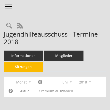
Toggle navigation
RSS-Feed
Jugendhilfeausschuss - Termine
2018
Informationen
Mitglieder
Sitzungen
Monat
Juni
2018
Aktuell
Gremium auswählen