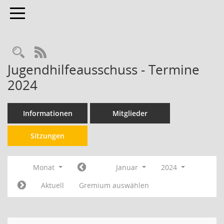
Toggle navigation
RSS-Feed
Jugendhilfeausschuss - Termine
2024
Informationen
Mitglieder
Sitzungen
Monat
Januar
2024
Aktuell
Gremium auswählen