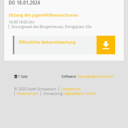
DO
18.01.2024
Sitzung des Jugendhilfeausschusses
16:00-18:00 Uhr
Sitzungssaal des Bürgerhauses, Königsplatz 33a
Öffentliche Bekanntmachung
(Wird in
1 Satz
Software:
Sitzungsdienst
Session
© 2025 Stadt Schwabach
Impressum
Datenschutz
Umsetzung:
digitalfabrix GmbH