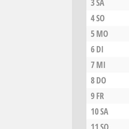
3
SA
4
SO
5
MO
6
DI
7
MI
8
DO
9
FR
10
SA
11
SO