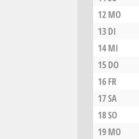
12
MO
13
DI
14
MI
15
DO
16
FR
17
SA
18
SO
19
MO