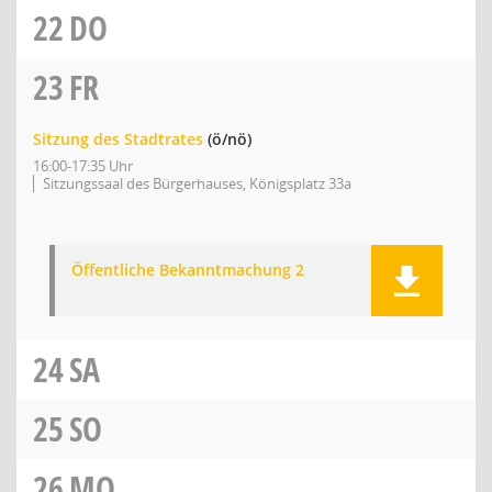
22
DO
23
FR
Sitzung des Stadtrates
(ö/nö)
16:00-17:35 Uhr
Sitzungssaal des Bürgerhauses, Königsplatz 33a
Öffentliche Bekanntmachung 2
24
SA
25
SO
26
MO