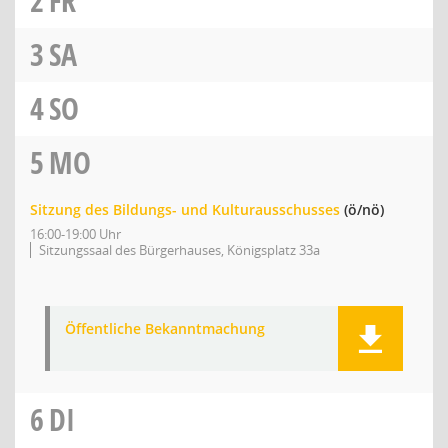
2
FR
3
SA
4
SO
5
MO
Sitzung des Bildungs- und Kulturausschusses
(ö/nö)
16:00-19:00 Uhr
Sitzungssaal des Bürgerhauses, Königsplatz 33a
Öffentliche Bekanntmachung
6
DI