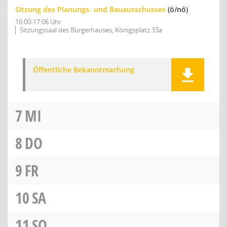
Sitzung des Planungs- und Bauausschusses
(ö/nö)
16:00-17:06 Uhr
Sitzungssaal des Bürgerhauses, Königsplatz 33a
Öffentliche Bekanntmachung
7
MI
8
DO
9
FR
10
SA
11
SO