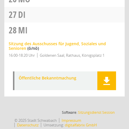
27
DI
28
MI
Sitzung des Ausschusses für Jugend, Soziales und
Senioren
(ö/nö)
16:00-18:20 Uhr
Goldenen Saal, Rathaus, Königsplatz 1
Öffentliche Bekanntmachung
(Wird in
Software:
Sitzungsdienst
Session
© 2025 Stadt Schwabach
Impressum
Datenschutz
Umsetzung:
digitalfabrix GmbH