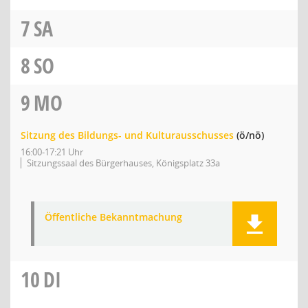
7
SA
8
SO
9
MO
Sitzung des Bildungs- und Kulturausschusses
(ö/nö)
16:00-17:21 Uhr
Sitzungssaal des Bürgerhauses, Königsplatz 33a
Öffentliche Bekanntmachung
10
DI