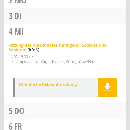
2
MO
3
DI
4
MI
Sitzung des Ausschusses für Jugend, Soziales und
Senioren
(ö/nö)
16:05-18:00 Uhr
Sitzungssaal des Bürgerhauses, Königsplatz 33a
Öffentliche Bekanntmachung
5
DO
6
FR