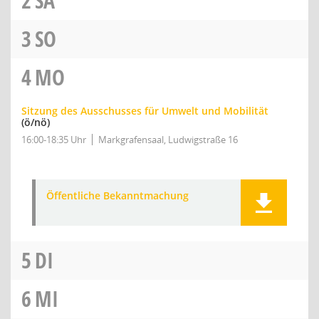
2
SA
3
SO
4
MO
Sitzung des Ausschusses für Umwelt und Mobilität
(ö/nö)
16:00-18:35 Uhr
Markgrafensaal, Ludwigstraße 16
Öffentliche Bekanntmachung
5
DI
6
MI