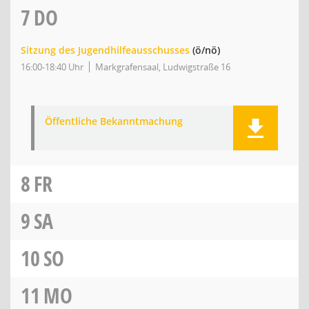
7
DO
Sitzung des Jugendhilfeausschusses
(ö/nö)
16:00-18:40 Uhr
Markgrafensaal, Ludwigstraße 16
Öffentliche Bekanntmachung
8
FR
9
SA
10
SO
11
MO