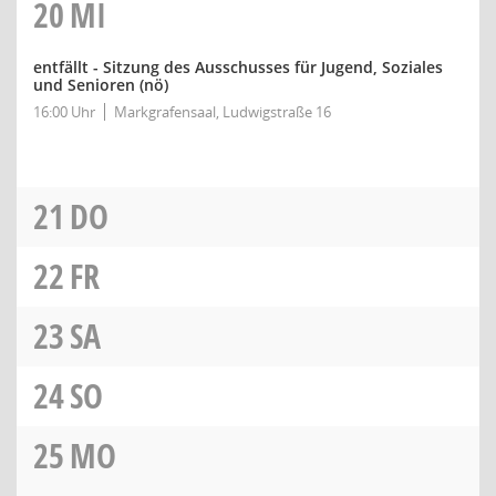
20
MI
entfällt - Sitzung des Ausschusses für Jugend, Soziales
und Senioren
(nö)
16:00 Uhr
Markgrafensaal, Ludwigstraße 16
21
DO
22
FR
23
SA
24
SO
25
MO