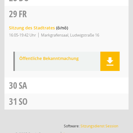
29
FR
Sitzung des Stadtrates
(ö/nö)
16:05-19:42 Uhr
Markgrafensaal, Ludwigstraße 16
Öffentliche Bekanntmachung
30
SA
31
SO
(Wird in
Software:
Sitzungsdienst
Session