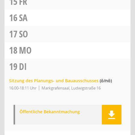
15
FR
16
SA
17
SO
18
MO
19
DI
Sitzung des Planungs- und Bauausschusses
(ö/nö)
16:00-18:11 Uhr
Markgrafensaal, Ludwigstraße 16
Öffentliche Bekanntmachung