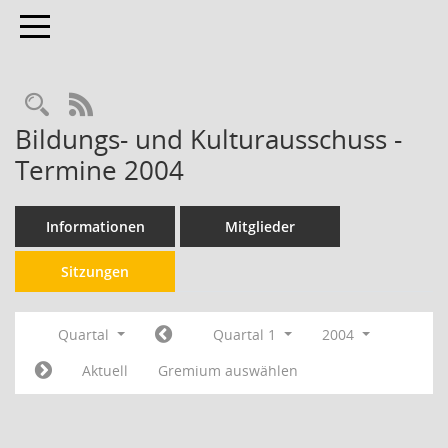
Toggle navigation
RSS-Feed
Bildungs- und Kulturausschuss -
Termine 2004
Informationen
Mitglieder
Sitzungen
Quartal
Quartal 1
2004
Aktuell
Gremium auswählen