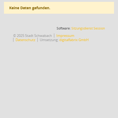
Keine Daten gefunden.
(Wird in
Software:
Sitzungsdienst
Session
© 2025 Stadt Schwabach
Impressum
Datenschutz
Umsetzung:
digitalfabrix GmbH