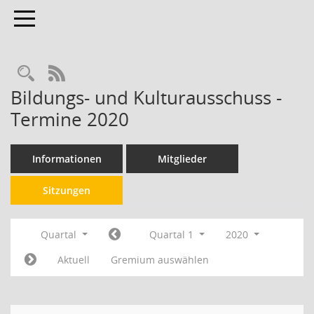
Toggle navigation
RSS-Feed
Bildungs- und Kulturausschuss -
Termine 2020
Informationen
Mitglieder
Sitzungen
Quartal
Quartal 1
2020
Aktuell
Gremium auswählen