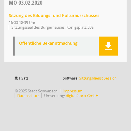
MO
03.02.2020
Sitzung des Bildungs- und Kulturausschusses
16:00-18:39 Uhr
Sitzungssaal des Bürgerhauses, Königsplatz 33a
Öffentliche Bekanntmachung
(Wird in
1 Satz
Software:
Sitzungsdienst
Session
© 2025 Stadt Schwabach
Impressum
Datenschutz
Umsetzung:
digitalfabrix GmbH