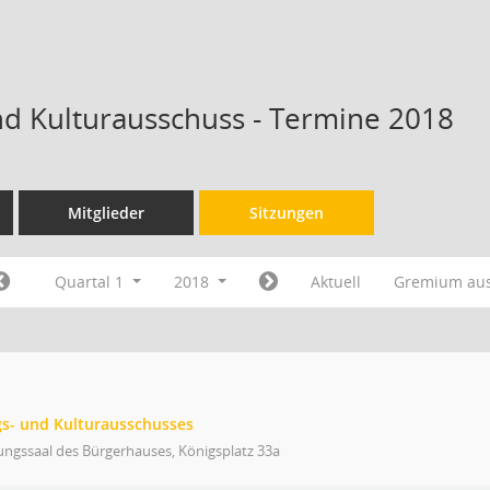
nd Kulturausschuss - Termine 2018
Mitglieder
Sitzungen
Quartal 1
2018
Aktuell
Gremium au
gs- und Kulturausschusses
ungssaal des Bürgerhauses, Königsplatz 33a