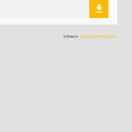
(Wird in
Software:
Sitzungsdienst
Session